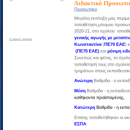
Διδακτικό Προσωπικ
Προσωπικό
Μεγάλη έκπληξη μας περίμεν
τοποθέτηση μόνιμου προσωπι
2020-21, στο σχολείο τοπο
γενικής αγωγής με μεταπτυ
O καιρός σήμερα
Κωνσταντίνα
(
ΠΕ70 ΕΑΕ
) 
(ΠΕ70 ΕΑΕ)
και
μόνιμη ειδ
Συνεπώς και φέτος, το σχολε
τοποθέτησή τους στο σχολείο
τμημάτων στους εκπαιδευτικο
Ανώτερη
Βαθμίδα - ο εκπαι
Μέση
Βαθμίδα - η εκπαιδευτ
καθήκοντα προϊσταμένης,
Κατώτερη
Βαθμίδα
-
η εκπα
Επίσης τοποθετήθηκαν οι α
ΕΣΠΑ
: