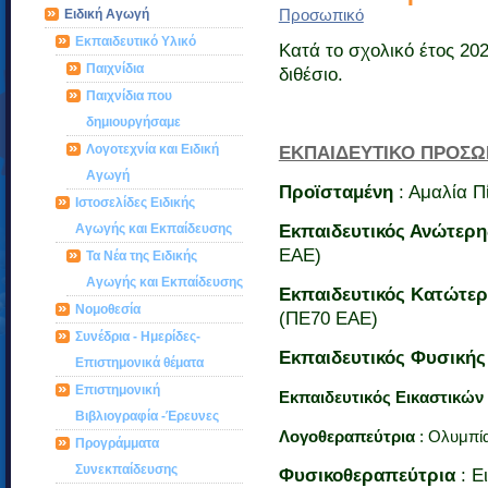
Ειδική Αγωγή
Προσωπικό
Εκπαιδευτικό Υλικό
Κατά το σχολικό έτος 202
Παιχνίδια
διθέσιο.
Παιχνίδια που
δημιουργήσαμε
Λογοτεχνία και Ειδική
ΕΚΠΑΙΔΕΥΤΙΚΟ ΠΡΟΣΩ
Αγωγή
Προϊσταμένη
: Αμαλία Π
Ιστοσελίδες Ειδικής
Αγωγής και Εκπαίδευσης
Εκπαιδευτικός Ανώτερη
ΕΑΕ)
Τα Νέα της Ειδικής
Αγωγής και Εκπαίδευσης
Εκπαιδευτικός Κατώτερ
Νομοθεσία
(ΠΕ70 ΕΑΕ)
Συνέδρια - Ημερίδες-
Εκπαιδευτικός Φυσικής
Επιστημονικά θέματα
Επιστημονική
Εκπαιδευτικός Εικαστικών
Βιβλιογραφία -Έρευνες
Λογοθεραπεύτρια
: Ολυμπί
Προγράμματα
Συνεκπαίδευσης
Φυσικοθεραπεύτρια
: Ε