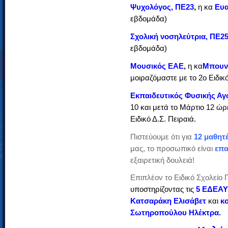
Ψυχολόγος, ΠΕ23
,
η
κα
Ευα
εβδομάδα)
Σχολική νοσηλεύτρια, ΠΕ2
εβδομάδα)
Μουσικός ΕΑΕ
,
η κα
Μπουν
μοιραζόμαστε με το 2ο Ειδικό
Εκπαιδευτικός Φυσικής Α
10 και μετά το Μάρτιο 12 ώ
Ειδικό Δ.Σ. Πειραιά.
Πιστεύουμε ότι για
12 μαθητ
μας, το προσωπικό είναι
επα
εξαιρετική δουλειά!
Επιπλέον το Ειδικό Σχολείο 
υποστηρίζοντας τις
5 ΕΔΕΑΥ
Κατσαράκη Ελισάβετ
και
κ
Σωτηροπούλου Ηλέκτρα.