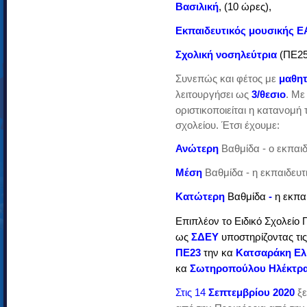
Βασιλική
, (10 ώρες),
Εκπαιδευτικός μουσικής Ε
Σχολική νοσηλεύτρια
(ΠΕ25
Συνεπώς και φέτος με
μαθητ
λειτουργήσει ως
3/θεσιο
. Με
οριστικοποιείται η κατανομή
σχολείου. Έτσι έχουμε:
Ανώτερη
Βαθμίδα - ο εκπαι
Μέση
Βαθμίδα - η εκπαιδευτ
Κατώτερη
Βαθμίδα
-
η εκπα
Επιπλέον το Ειδικό Σχολείο 
ως
ΣΔΕΥ
υποστηρίζοντας τι
ΠΕ23
την κα
Κατσαράκη Ελ
κα
Σωτηροπούλου Ηλέκτρ
Στις 14
Σεπτεμβρίου 2020
ξε